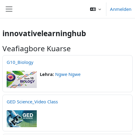
Iwerspring den Inhalt
Anmelden
Website-Übersicht
innovativelearninghub
Veafiagbore Kuarse
G10_Biology
Lehra:
Ngwe Ngwe
GED Science_Video Class