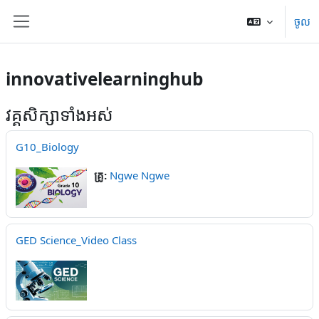
រំលងទៅកាន់មាតិកាមេ
ចូល
Side panel
innovativelearninghub
វគ្គសិក្សាទាំងអស់
G10_Biology
គ្រូ:
Ngwe Ngwe
GED Science_Video Class