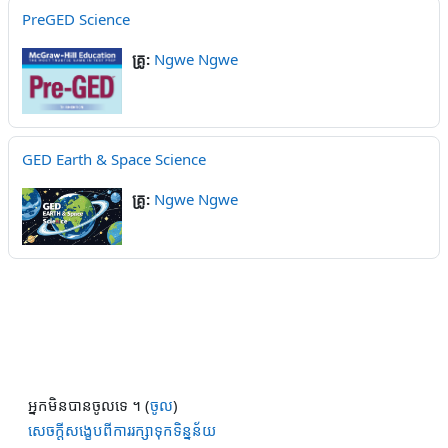
PreGED Science
គ្រូ:
Ngwe Ngwe
GED Earth & Space Science
គ្រូ:
Ngwe Ngwe
អ្នកមិនបានចូលទេ ។ (
ចូល
)
សេចក្តីសង្ខេបពីការរក្សាទុកទិន្នន័យ