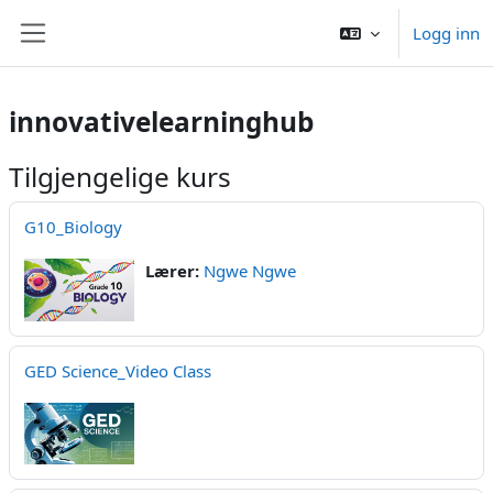
Gå til hovedinnhold
Logg inn
Sidepanel
innovativelearninghub
Tilgjengelige kurs
G10_Biology
Lærer:
Ngwe Ngwe
GED Science_Video Class