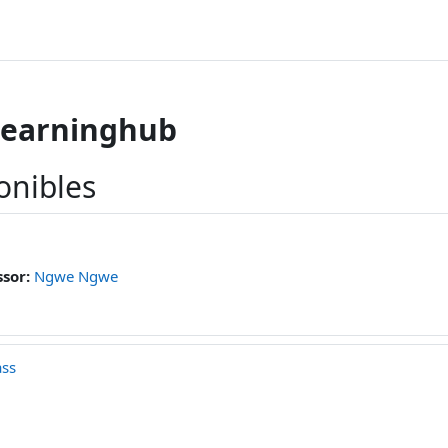
learninghub
onibles
ssor:
Ngwe Ngwe
ass