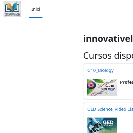
Ves al contingut principal
Inici
innovative
Cursos disp
G10_Biology
Profe
GED Science_Video Cl