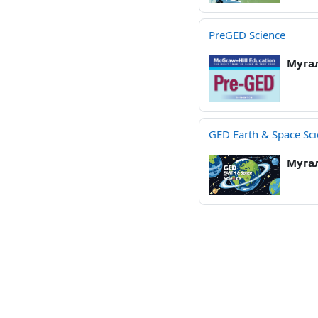
PreGED Science
Муга
GED Earth & Space Sc
Муга