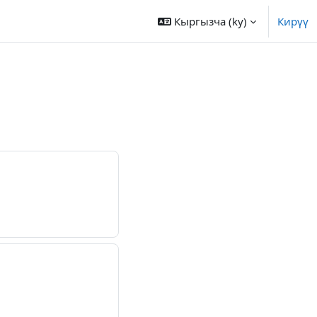
Кыргызча ‎(ky)‎
Кирүү