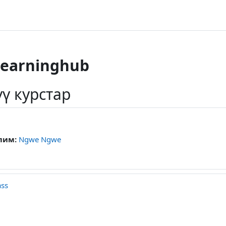
learninghub
ү курстар
лим:
Ngwe Ngwe
ass