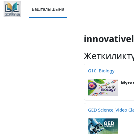
Негизги мазмунга өтүү
Башталышына
innovative
Жеткиликтү
G10_Biology
Муга
GED Science_Video Cl