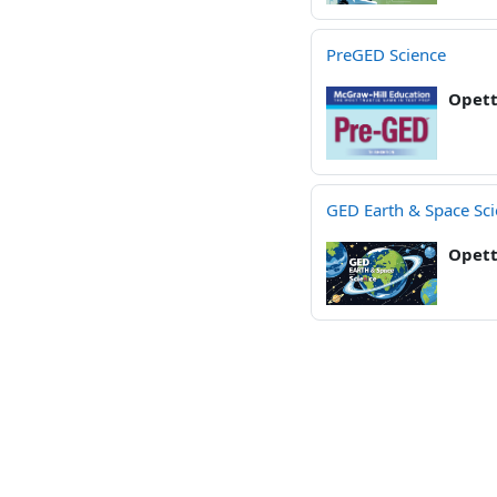
PreGED Science
Opett
GED Earth & Space Sc
Opett