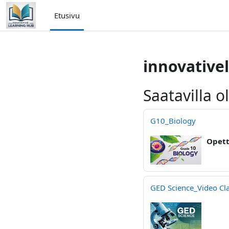
Siirry pääsisältöön
Etusivu
innovative
Saatavilla o
G10_Biology
Opett
GED Science_Video Cl