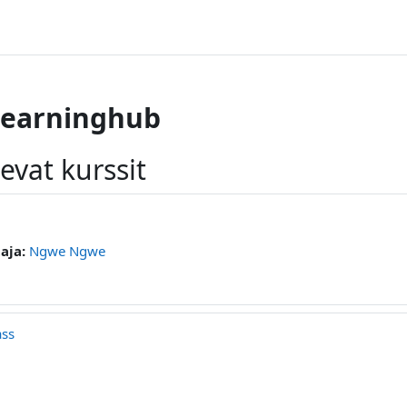
learninghub
levat kurssit
aja:
Ngwe Ngwe
ass