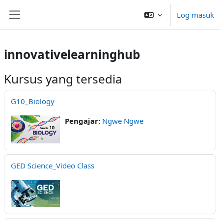
Langkau ke kandungan utama
Log masuk
Side panel
innovativelearninghub
Kursus yang tersedia
G10_Biology
Pengajar:
Ngwe Ngwe
GED Science_Video Class