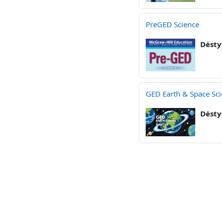
PreGED Science
Dėsty
GED Earth & Space Sc
Dėsty