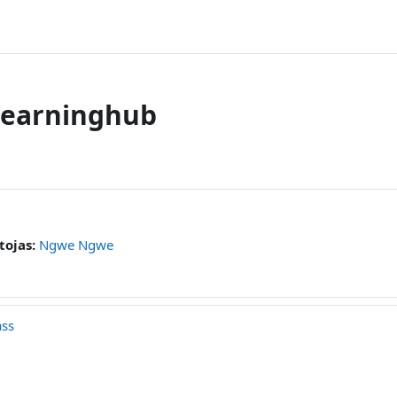
learninghub
tojas:
Ngwe Ngwe
ass