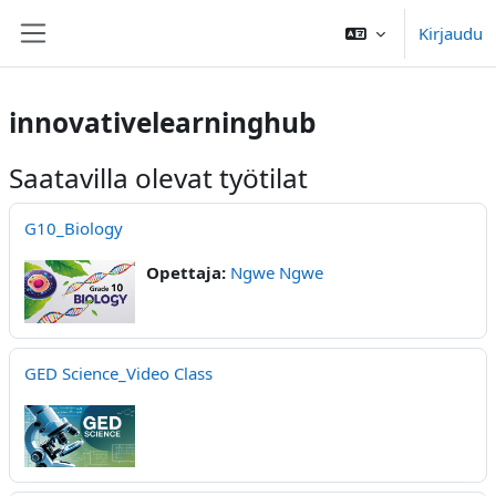
Siirry pääsisältöön
Kirjaudu
Sivupaneeli
innovativelearninghub
Saatavilla olevat työtilat
G10_Biology
Opettaja:
Ngwe Ngwe
GED Science_Video Class