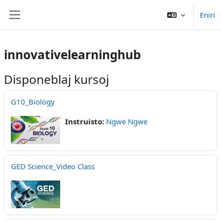
Salti al ĉefa enhavo
Eniri
Side panel
innovativelearninghub
Disponeblaj kursoj
G10_Biology
Instruisto:
Ngwe Ngwe
GED Science_Video Class