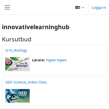
Gå direkt till huvudinnehåll
Logga in
Sidopanel
innovativelearninghub
Kursutbud
G10_Biology
Lärare:
Ngwe Ngwe
GED Science_Video Class