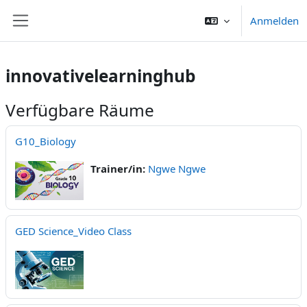
Zum Hauptinhalt
Anmelden
Website-Übersicht
innovativelearninghub
Verfügbare Räume
G10_Biology
Trainer/in:
Ngwe Ngwe
GED Science_Video Class