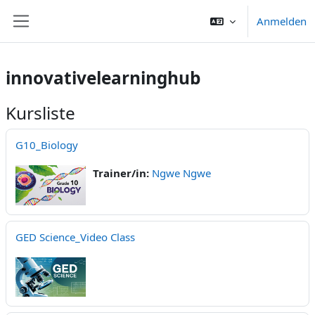
Zum Hauptinhalt
Anmelden
Website-Übersicht
innovativelearninghub
Kursliste
G10_Biology
Trainer/in:
Ngwe Ngwe
GED Science_Video Class