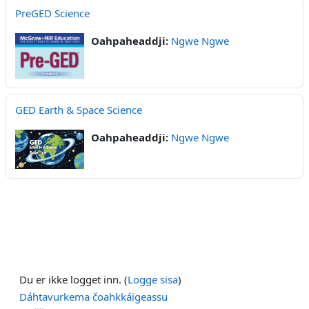
PreGED Science
Oahpaheaddji:
Ngwe Ngwe
GED Earth & Space Science
Oahpaheaddji:
Ngwe Ngwe
Du er ikke logget inn. (
Logge sisa
)
Dáhtavurkema čoahkkáigeassu