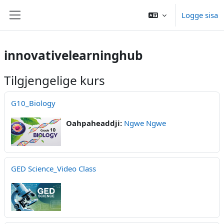
Gå til hovedinnhold
Logge sisa
Sidepanel
innovativelearninghub
Tilgjengelige kurs
G10_Biology
Oahpaheaddji:
Ngwe Ngwe
GED Science_Video Class