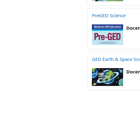
PreGED Science
Doce
GED Earth & Space Sc
Doce