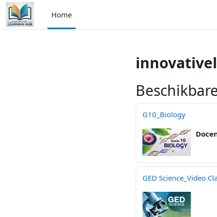
Ga naar hoofdinhoud
Home
innovative
Beschikbar
G10_Biology
Doce
GED Science_Video Cl