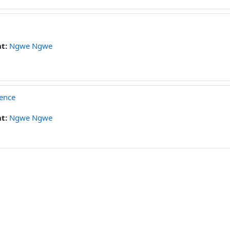
nt:
Ngwe Ngwe
ience
nt:
Ngwe Ngwe