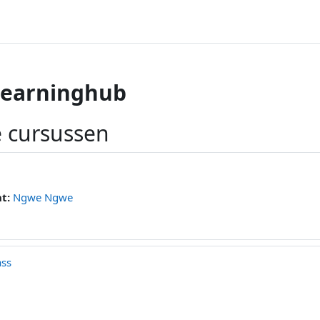
learninghub
e cursussen
nt:
Ngwe Ngwe
ass