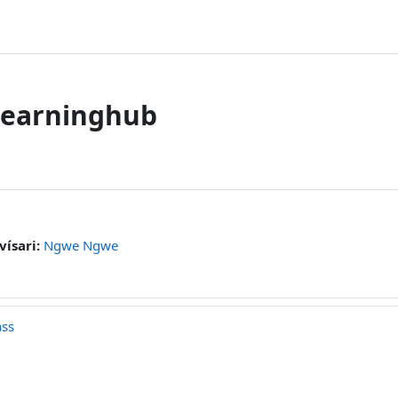
learninghub
vísari:
Ngwe Ngwe
ass