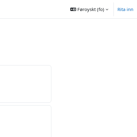
Føroyskt ‎(fo)‎
Rita inn