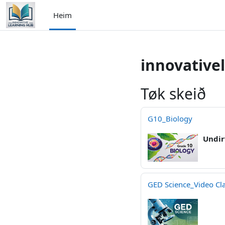
Far til høvuðsinnihald
Heim
innovative
Tøk skeið
G10_Biology
Undir
GED Science_Video Cl