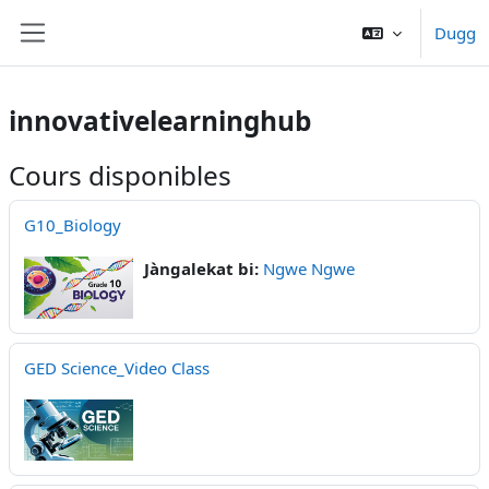
Passer au contenu principal
Dugg
Panneau latéral
innovativelearninghub
Cours disponibles
G10_Biology
Jàngalekat bi:
Ngwe Ngwe
GED Science_Video Class