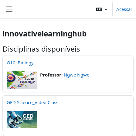
Ir para o conteúdo principal
Acessar
Painel lateral
innovativelearninghub
Disciplinas disponíveis
G10_Biology
Professor:
Ngwe Ngwe
GED Science_Video Class