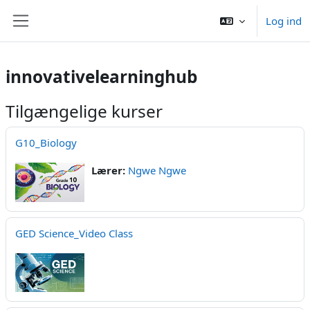
Gå til hovedindhold
Log ind
Sidepanel
innovativelearninghub
Tilgængelige kurser
G10_Biology
Lærer:
Ngwe Ngwe
GED Science_Video Class