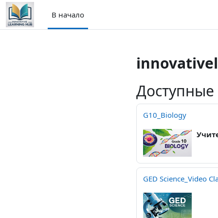
Перейти к основному содержанию
В начало
innovative
Доступные
G10_Biology
Учит
GED Science_Video Cl