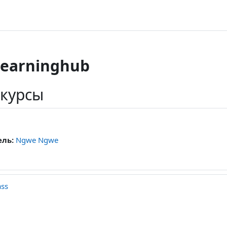
learninghub
 курсы
ель:
Ngwe Ngwe
ass