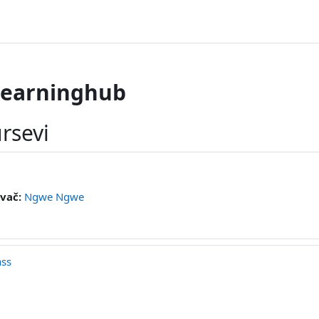
learninghub
rsevi
vač:
Ngwe Ngwe
ass