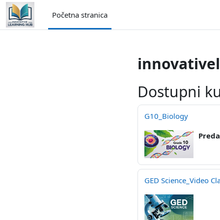
Idi na glavni sadržaj
Početna stranica
innovative
Dostupni ku
G10_Biology
Preda
GED Science_Video Cl