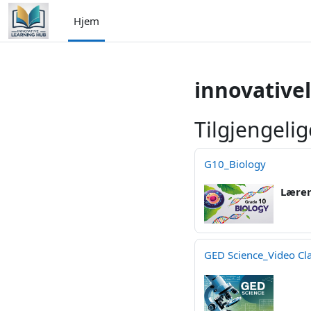
Gå til hovedinnhold
Hjem
innovative
Tilgjengelig
G10_Biology
Lære
GED Science_Video Cl