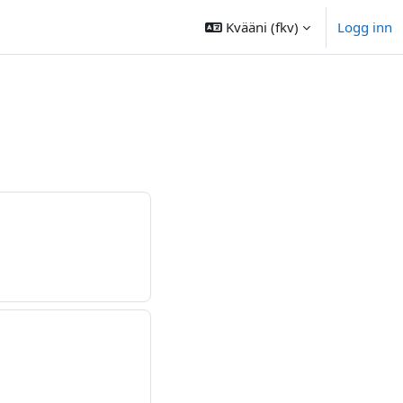
Kvääni ‎(fkv)‎
Logg inn