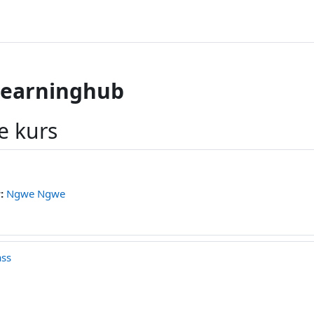
learninghub
e kurs
r:
Ngwe Ngwe
ass