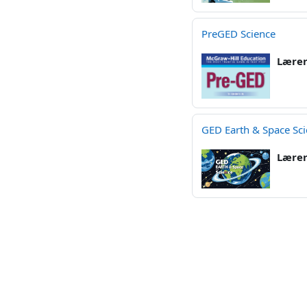
PreGED Science
Lære
GED Earth & Space Sc
Lære