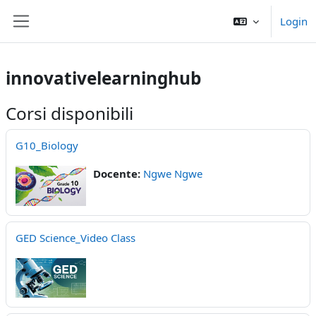
Vai al contenuto principale
Login
Pannello laterale
innovativelearninghub
Corsi disponibili
G10_Biology
Docente:
Ngwe Ngwe
GED Science_Video Class