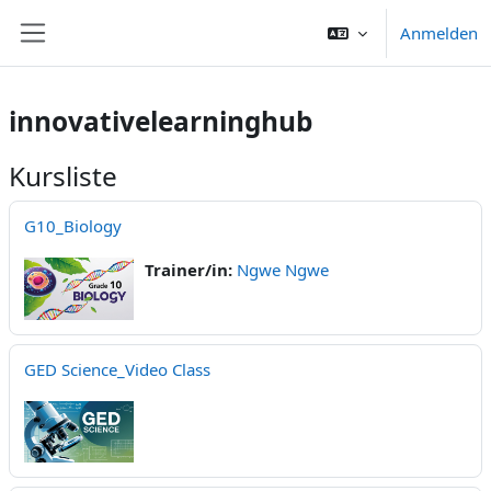
Zum Hauptinhalt
Anmelden
Website-Übersicht
innovativelearninghub
Kursliste
G10_Biology
Trainer/in:
Ngwe Ngwe
GED Science_Video Class