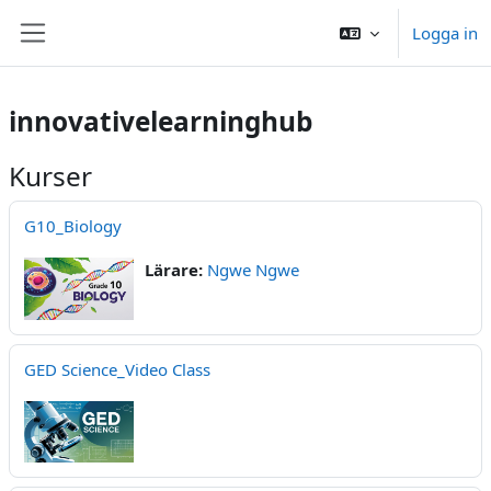
Gå direkt till huvudinnehåll
Logga in
Sidopanel
innovativelearninghub
Kurser
G10_Biology
Lärare:
Ngwe Ngwe
GED Science_Video Class