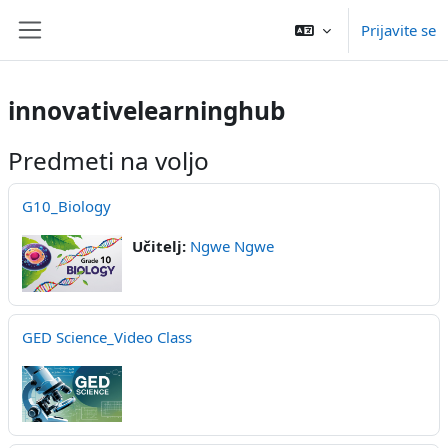
Preskoči na glavno vsebino
Prijavite se
Stransko polje
innovativelearninghub
Predmeti na voljo
G10_Biology
Učitelj:
Ngwe Ngwe
GED Science_Video Class