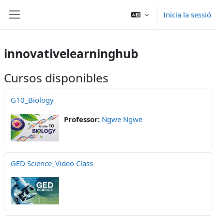
Vés al contingut principal
Inicia la sessió
Panell lateral
innovativelearninghub
Cursos disponibles
G10_Biology
Professor:
Ngwe Ngwe
GED Science_Video Class