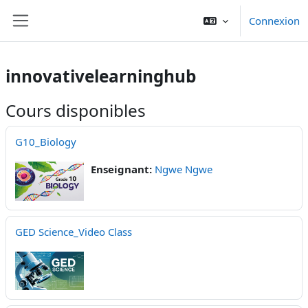
Passer au contenu principal
Connexion
Panneau latéral
innovativelearninghub
Cours disponibles
G10_Biology
Enseignant:
Ngwe Ngwe
GED Science_Video Class